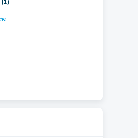
 (1)
che