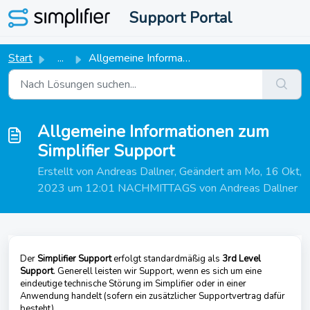
Zum hauptsächlichen Inhalt gehen
Support Portal
Start
...
Allgemeine Informationen zum Simplifier Support
Allgemeine Informationen zum
Simplifier Support
Erstellt von Andreas Dallner, Geändert am Mo, 16 Okt,
2023 um 12:01 NACHMITTAGS von Andreas Dallner
Der
Simplifier Support
erfolgt standardmäßig als
3rd Level
Support
. Generell leisten wir Support, wenn es sich um eine
eindeutige technische Störung im Simplifier oder in einer
Anwendung handelt (sofern ein zusätzlicher Supportvertrag dafür
besteht).