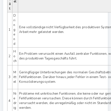
el
ä
t
D
ri
n
Eine vollständige nicht Verfügbarkeit des produktiven Syste
1
g
Arbeit mehr geleistet werden.
e
n
d
H
Ein Problem verursacht einen Ausfall zentraler Funktionen, 
2
o
des produktiven Tagesgeschäfts führt.
ch
M
Geringfügige Unterbrechungen des normalen Geschäftsbetr
3
itt
Fehlfunktionen. Darüber hinaus jeder Fehler in einem Test- o
el
Konsolidierungssystem.
Ni
Probleme mit unkritischen Funktionen, die keine oder nur ger
e
Fehlfunktionen verursachen. Diese können durch Fehlfunktio
4
dr
verursacht werden, die unregelmäßig oder nicht im Standar
ig
werden.